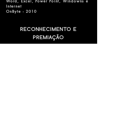
Word, Excel, Power Point, Windowns e
Internet
OnByte - 2010
RECONHECIMENTO E
PREMIAÇÃO
Rede de Talentos Paradiso
Bolsista da Paradiso Multiplica, como
roteirista destaque do 13ª Laboratório
Novas Histórias - Programa Sesc e
Senac São Paulo de Desenvolvimento
de Roteiros em 2023.
[
Página de Talento
]
Inova Senai
Projeto de inovação premiado no Inova
Senai estadual em 2015 e nacional em
2016